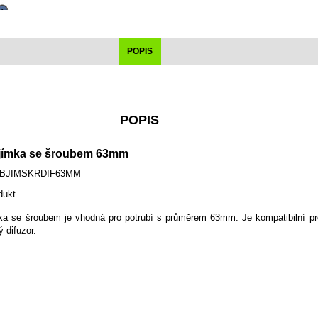
POPIS
POPIS
bjímka se šroubem 63mm
BJIMSKRDIF63MM
dukt
ka
se šroubem
je vhodná
pro
potrubí s
průměrem
63mm
.
Je
kompatibilní
pr
ý
difuzor
.