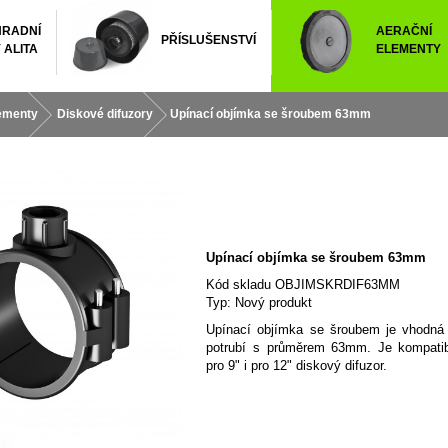
RADNÍ
AERAČNÍ
PŘÍSLUŠENSTVÍ
 ALITA
ELEMENTY
lementy
Diskové difuzory
Upínací objímka se šroubem 63mm
Upínací objímka se šroubem 63mm
Kód skladu
OBJIMSKRDIF63MM
Typ:
Nový produkt
Upínací
objímka
se šroubem
je vhodná
potrubí s
průměrem
63mm
.
Je
kompatib
pro
9
"
i
pro
12"
diskový
difuzor
.