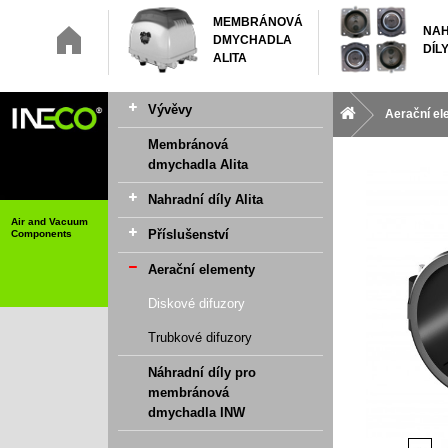
MEMBRÁNOVÁ
NAH
DMYCHADLA
DÍLY
ALITA
Vývěvy
Aerační e
Membránová
dmychadla Alita
Nahradní díly Alita
Air and Vacuum
Příslušenství
Components
Aerační elementy
Diskové difuzory
Trubkové difuzory
Náhradní díly pro
membránová
dmychadla INW