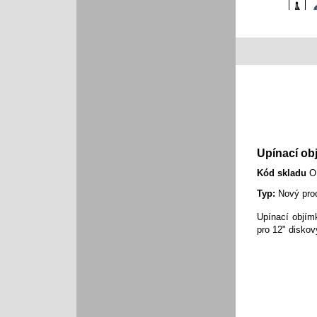
Upínací o
Kód skladu
O
Typ:
Nový pro
Upínací
objím
pro
12"
diskov