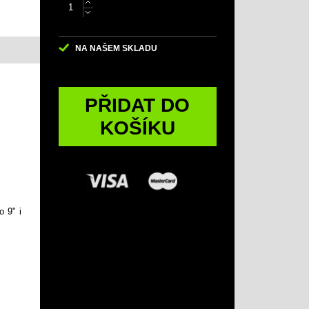
NA NAŠEM SKLADU
PŘIDAT DO
KOŠÍKU
o
9
"
i