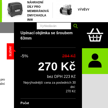
NÁHRADNÍ
DÍLY PRO
VÝVĚVY
MEMBRÁNOVÁ
DMYCHADLA
INW
Upínací objímka se šroubem
63mm
SLEVA!
-5%
284 Kč
270 Kč
bez DPH 223 Kč
pro
Nejvýhodnější cena za posledních 30
ilní
dní:
270 Kč
Počet