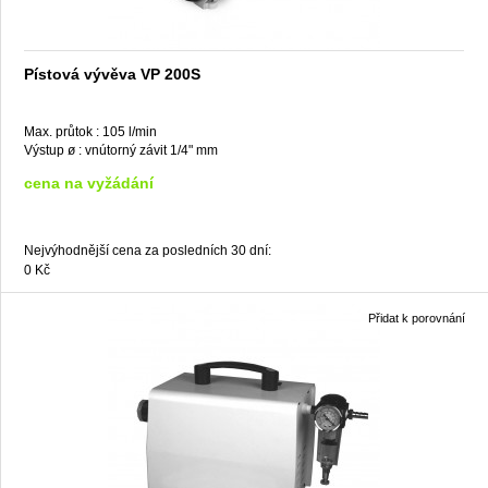
Pístová vývěva VP 200S
Max. průtok :
105 l/min
Výstup ø :
vnútorný závit 1/4" mm
cena na vyžádání
Nejvýhodnější cena za posledních 30 dní:
0 Kč
Přidat k porovnání