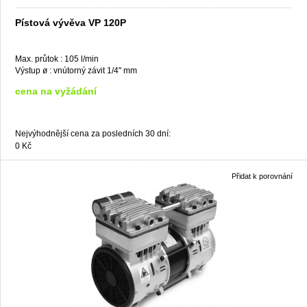
Pístová vývěva VP 120P
Max. průtok :
105 l/min
Výstup ø :
vnútorný závit 1/4" mm
cena na vyžádání
Nejvýhodnější cena za posledních 30 dní:
0 Kč
Přidat k porovnání