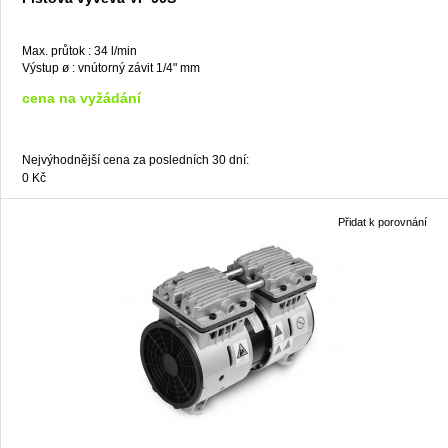
Max. průtok :
34 l/min
Výstup ø :
vnútorný závit 1/4" mm
cena na vyžádání
Nejvýhodnější cena za posledních 30 dní:
0 Kč
Přidat k porovnání