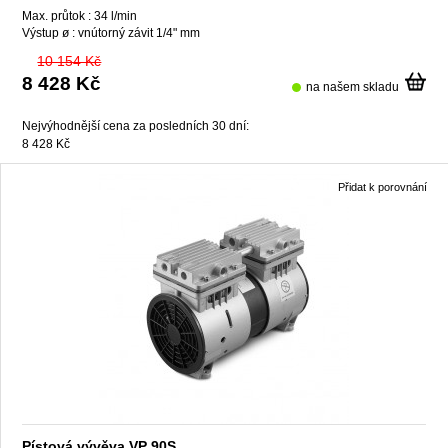
Max. průtok :
34 l/min
Výstup ø :
vnútorný závit 1/4" mm
10 154 Kč
8 428 Kč
na našem skladu
Nejvýhodnější cena za posledních 30 dní:
8 428 Kč
Přidat k porovnání
Pístová vývěva VP 90S