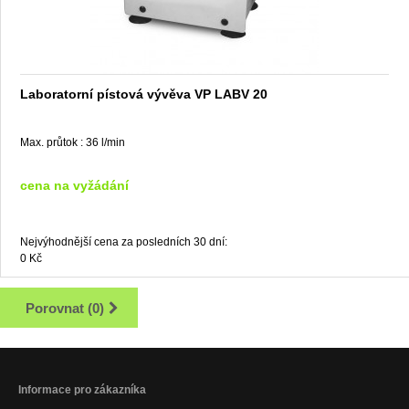
Laboratorní pístová vývěva VP LABV 20
Max. průtok :
36 l/min
cena na vyžádání
Nejvýhodnější cena za posledních 30 dní:
0 Kč
Porovnat (
0
)
Informace pro zákazníka