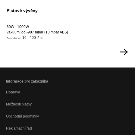
Pístové vývěvy
60W - 1000W
vakuum: do -987 mbar (13 mbar ABS)
kapacita: 16 - 400 l/min
Informace pro zákazníka
Doprava
Možnosti platby
Obchodní podmínky
Reklamační řád