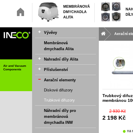
MEMBRÁNOVÁ
NAH
DMYCHADLA
DÍLY
ALITA
Vývěvy
Aerační e
Membránová
dmychadla Alita
Nahradní díly Alita
Air and Vacuum
Příslušenství
Components
Aerační elementy
Diskové difuzory
Trubkový difuz
Trubkové difuzory
membránou 1
Náhradní díly pro
2 930 Kč
membránová
2 198 Kč
dmychadla INW
na 