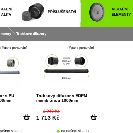
RADNÍ
AERAČNÍ
PŘÍSLUŠENSTVÍ
 ALITA
ELEMENTY
lementy
Trubkové difuzory
Přidat k porovnání
Přidat k porovnání
or s PU
Trubkový difuzor s EDPM
000mm
membránou 1000mm
2 040 Kč
1 713 Kč
našem skladu
na našem skladu