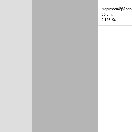
Nejvýhodnější cen
30 dní:
2 198 Kč