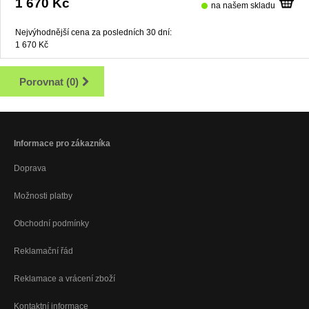
1 670 Kč
na našem skladu
Nejvýhodnější cena za posledních 30 dní:
1 670 Kč
Porovnat (
0
)
Informace pro zákazníka
Doprava
Možnosti platby
Obchodní podmínky
Reklamační řád
Reklamace a vrácení zboží
Kontaktní informace