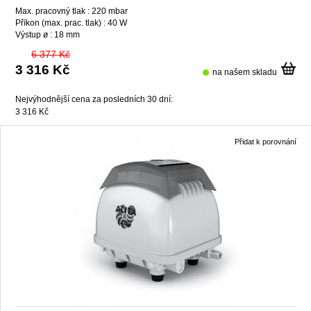
Max. pracovný tlak :
220 mbar
Příkon (max. prac. tlak) :
40 W
Výstup ø :
18 mm
6 377 Kč
3 316 Kč
na našem skladu
Nejvýhodnější cena za posledních 30 dní:
3 316 Kč
Přidat k porovnání