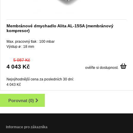
Membránové dmychadlo Alita AL-15SA (membránový
kompresor)
Max. pracovný tlak :
100 mbar
Výstup ø :
18 mm
5 087 Kč
4 043 Kč
ověřte si dostupnost.
Nejvýhodnější cena za posledních 30 dní:
4 043 Kč
Porovnat (
0
)
Informace pro zákazníka