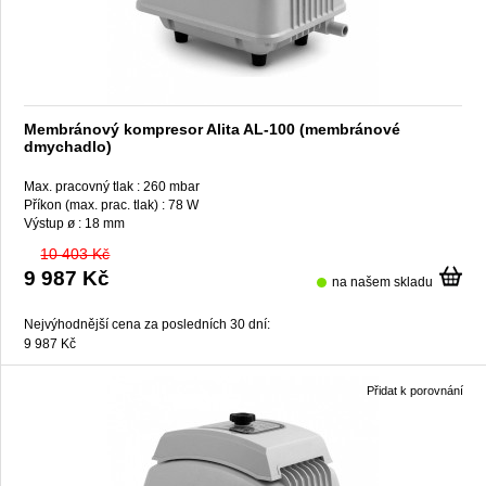
Membránový kompresor Alita AL-100 (membránové
dmychadlo)
Max. pracovný tlak :
260 mbar
Příkon (max. prac. tlak) :
78 W
Výstup ø :
18 mm
10 403 Kč
9 987 Kč
na našem skladu
Nejvýhodnější cena za posledních 30 dní:
9 987 Kč
Přidat k porovnání