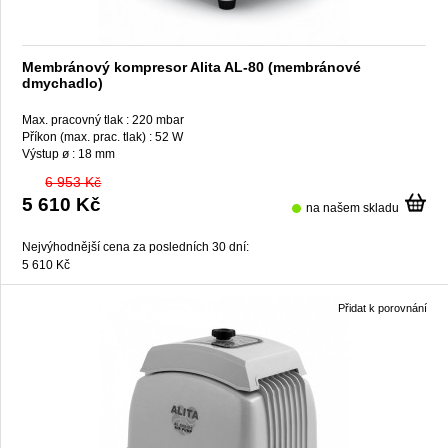
Membránový kompresor Alita AL-80 (membránové
dmychadlo)
Max. pracovný tlak :
220 mbar
Příkon (max. prac. tlak) :
52 W
Výstup ø :
18 mm
6 953 Kč
5 610 Kč
na našem skladu
Nejvýhodnější cena za posledních 30 dní:
5 610 Kč
Přidat k porovnání