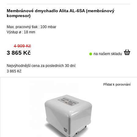
Membránové dmychadlo Alita AL-6SA (membránový
kompresor)
Max. pracovný tlak :
100 mbar
Výstup ø :
18 mm
4 909 Kč
3 865 Kč
na našem skladu
Nejvýhodnější cena za posledních 30 dní:
3 865 Kč
Přidat k porovnání