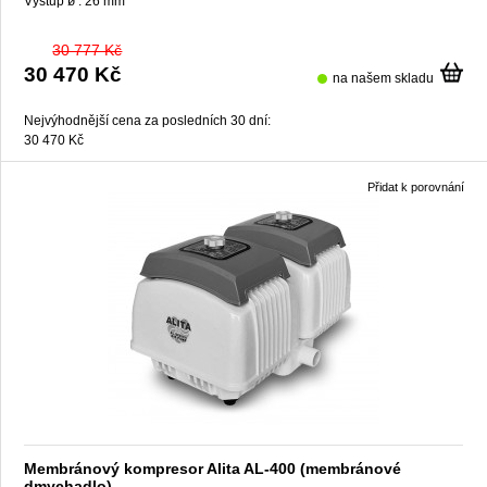
Výstup ø :
26 mm
30 777 Kč
30 470 Kč
na našem skladu
Nejvýhodnější cena za posledních 30 dní:
30 470 Kč
Přidat k porovnání
Membránový kompresor Alita AL-400 (membránové
dmychadlo)