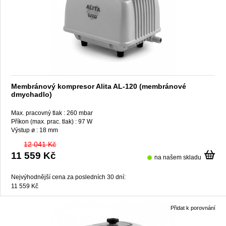
Membránový kompresor Alita AL-120 (membránové
dmychadlo)
Max. pracovný tlak :
260 mbar
Příkon (max. prac. tlak) :
97 W
Výstup ø :
18 mm
12 041 Kč
11 559 Kč
na našem skladu
Nejvýhodnější cena za posledních 30 dní:
11 559 Kč
Přidat k porovnání