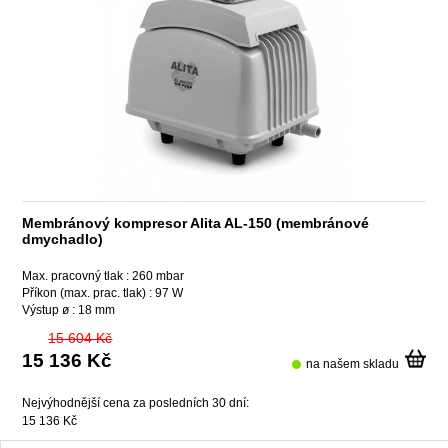
Membránový kompresor Alita AL-150 (membránové
dmychadlo)
Max. pracovný tlak :
260 mbar
Příkon (max. prac. tlak) :
97 W
Výstup ø :
18 mm
15 604 Kč
15 136 Kč
na našem skladu
Nejvýhodnější cena za posledních 30 dní:
15 136 Kč