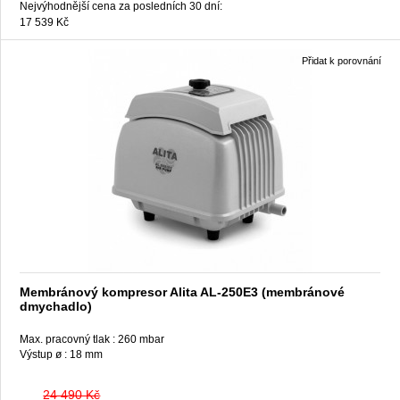
Nejvýhodnější cena za posledních 30 dní:
17 539 Kč
Přidat k porovnání
Membránový kompresor Alita AL-250E3 (membránové
dmychadlo)
Max. pracovný tlak :
260 mbar
Výstup ø :
18 mm
24 490 Kč