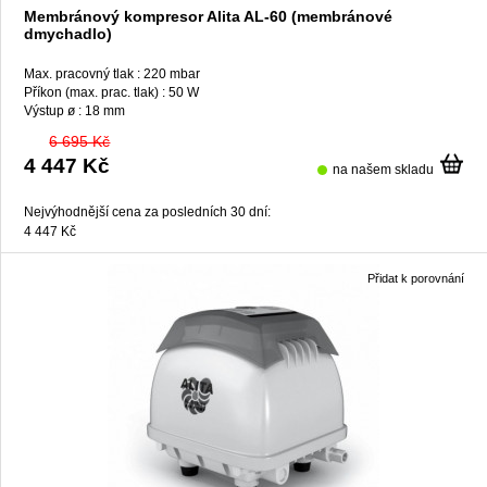
Membránový kompresor Alita AL-60 (membránové
dmychadlo)
Max. pracovný tlak :
220 mbar
Příkon (max. prac. tlak) :
50 W
Výstup ø :
18 mm
6 695 Kč
4 447 Kč
na našem skladu
Nejvýhodnější cena za posledních 30 dní:
4 447 Kč
Přidat k porovnání