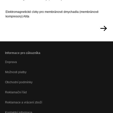
Elektromagnetické cívky pro membránové dmychadla (membránové
kompresory) Alita
Informace pro zákazníka
Doprava
Možnosti platby
Obchodní podmínky
Reklamační řád
Reklamace a vrácení zboží
Kontaktní informace