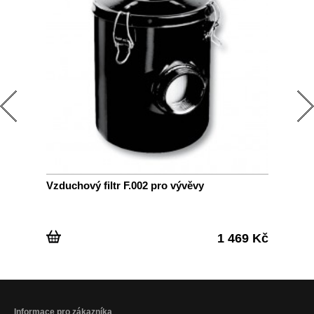
Vzduchový filtr F.002 pro vývěvy
Fil
1 469 Kč
Informace pro zákazníka