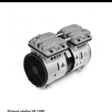
Pístová vývěva VP 120P