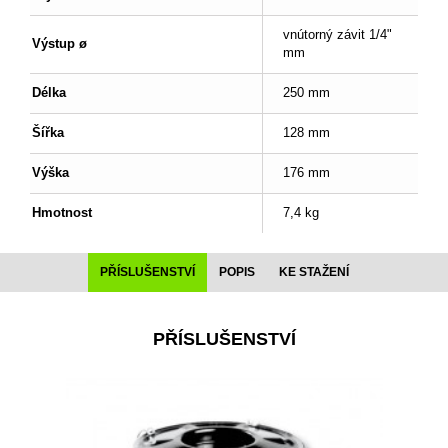
vnútorný závit 1/4"
Výstup ø
mm
Délka
250 mm
Šířka
128 mm
Výška
176 mm
Hmotnost
7,4 kg
PŘÍSLUŠENSTVÍ
POPIS
KE STAŽENÍ
PŘÍSLUŠENSTVÍ