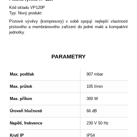
Kód skladu
VP120P
Typ:
Nový produkt
Pístové vývěvy (kompresory) v sobě spojují nejlepší vlastnosti
pístového a membránového zařízení do jedné malé a kompaktní
jednotky.
PARAMETRY
Max. podtlak
907 mbar
Max. průtok
105 l/min
Max. příkon
300 W
Úroveň hlučnosti
66 dB
Napětí, frekvence
230 V 50 Hz
Krytí IP
IP54